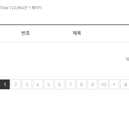
Total 122,964건
1 페이지
번호
제목
게
1
2
3
4
5
6
7
8
9
10